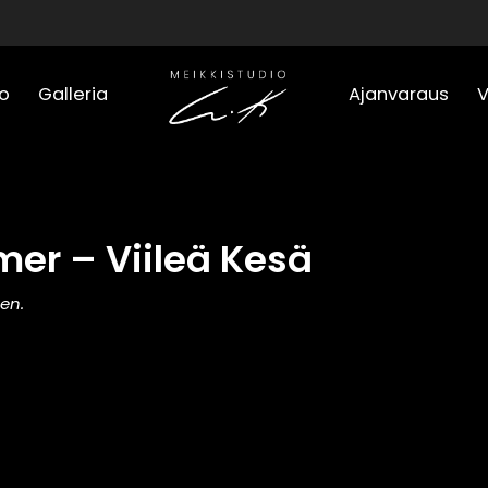
o
Galleria
Ajanvaraus
er – Viileä Kesä
en.