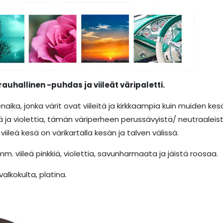
 rauhallinen -puhdas ja viileät väripaletti.
naika, jonka värit ovat viileitä ja kirkkaampia kuin muiden ke
tä ja violettia, tämän väriperheen perussävyistä/ neutraalei
 viileä kesä on värikartalla kesän ja talven välissä.
. viileä pinkkiä, violettia, savunharmaata ja jäistä roosaa.
alkokulta, platina.