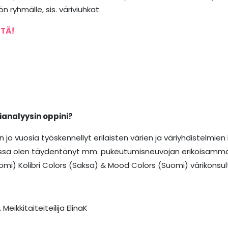
ön ryhmälle, sis. väriviuhkat
STÄ!
ianalyysin oppini?
 jo vuosia työskennellyt erilaisten värien ja väriyhdistelmie
ssa olen täydentänyt mm. pukeutumisneuvojan erikoisammatt
mi) Kolibri Colors (Saksa) & Mood Colors (Suomi) värikonsult
Meikkitaiteiteilija ElinaK