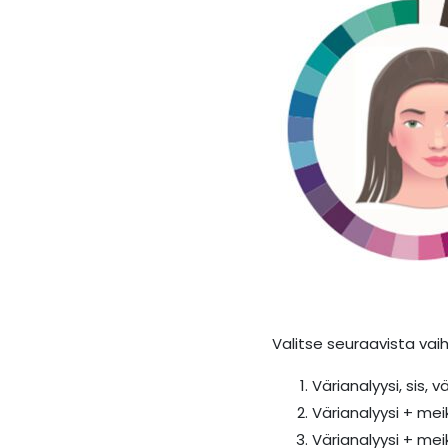
Valitse seuraavista vai
Värianalyysi, sis, v
Värianalyysi + mei
Värianalyysi + meik