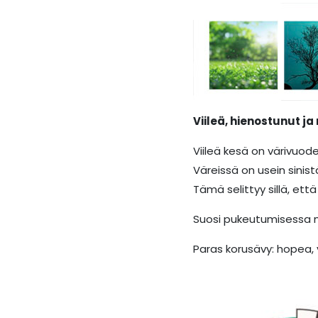
Viileä, hienostunut ja
Viileä kesä on värivuode
Väreissä on usein sinis
Tämä selittyy sillä, että
Suosi pukeutumisessa mm
Paras korusävy: hopea, v