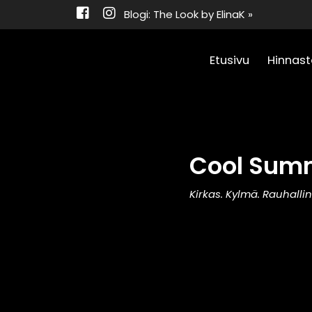
Blogi: The Look by ElinaK »
Etusivu
Hinnast
Cool Summ
Kirkas. Kylmä. Rauhallin