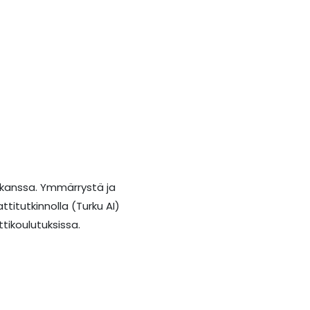
n kanssa. Ymmärrystä ja
itutkinnolla (Turku AI)
tikoulutuksissa.