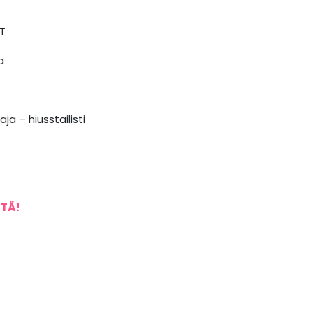
T
a
a – hiusstailisti
STÄ!