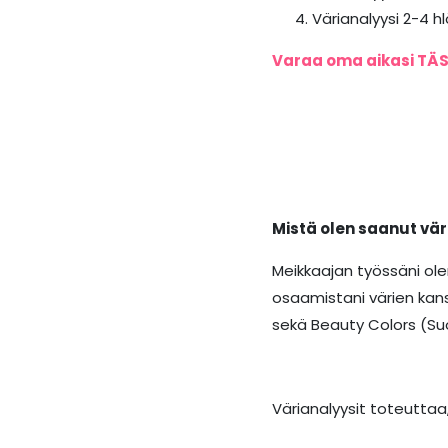
Värianalyysi 2-4 hl
Varaa oma aikasi TÄ
Mistä olen saanut vär
Meikkaajan työssäni olen
osaamistani värien kan
sekä Beauty Colors (Suo
Värianalyysit toteuttaa, 