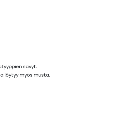
sätyyppien sävyt.
sta löytyy myös musta.