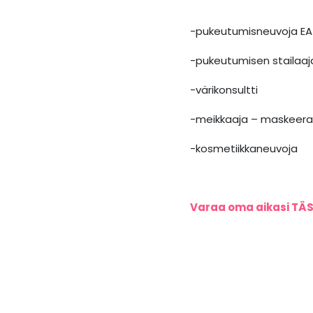
-pukeutumisneuvoja EA
-pukeutumisen stailaaj
-värikonsultti
-meikkaaja – maskeeraaj
-kosmetiikkaneuvoja
Varaa oma aikasi TÄ