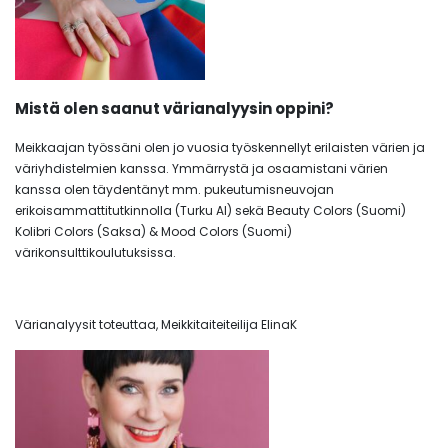
Mistä olen saanut värianalyysin oppini?
Meikkaajan työssäni olen jo vuosia työskennellyt erilaisten värien ja
väriyhdistelmien kanssa. Ymmärrystä ja osaamistani värien
kanssa olen täydentänyt mm. pukeutumisneuvojan
erikoisammattitutkinnolla (Turku AI) sekä Beauty Colors (Suomi)
Kolibri Colors (Saksa) & Mood Colors (Suomi)
värikonsulttikoulutuksissa.
Värianalyysit toteuttaa, Meikkitaiteiteilija ElinaK