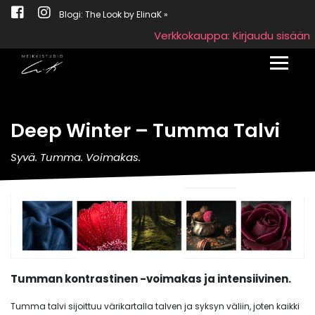
Blogi: The Look by ElinaK »
Verkkokauppa: Kirjaudu sisään
Toggle
Deep Winter – Tumma Talvi
Syvä. Tumma. Voimakas.
Tumman kontrastinen -voimakas ja intensiivinen.
Tumma talvi sijoittuu värikartalla talven ja syksyn väliin, joten kaikki