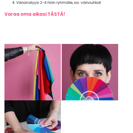
Värianalyysi 2-4 hlön ryhmälle, sis. väriviuhkat
Varaa oma aikasi TÄSTÄ!