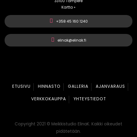
33100 Tampere
Kartta »
+358 45 160 1240
elinak@elinak.fi
ETUSIVU
HINNASTO
GALLERIA
AJANVARAUS
VERKKOKAUPPA
YHTEYSTIEDOT
Copyright 2021 © Meikkistudio ElinaK. Kaikki oikeudet
pidätetään.