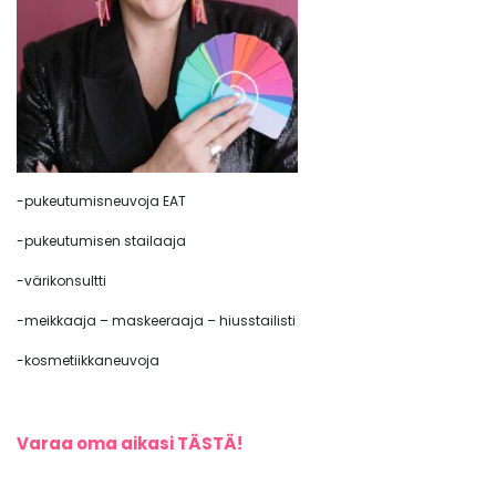
-pukeutumisneuvoja EAT
-pukeutumisen stailaaja
-värikonsultti
-meikkaaja – maskeeraaja – hiusstailisti
-kosmetiikkaneuvoja
Varaa oma aikasi TÄSTÄ!