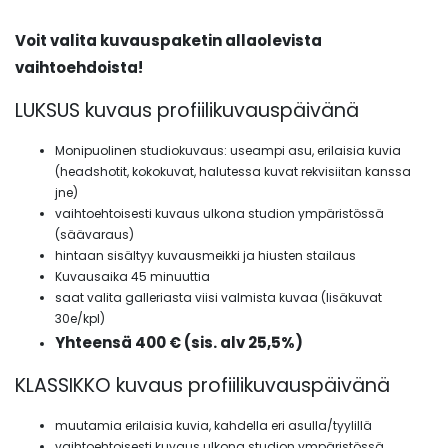
Voit valita kuvauspaketin allaolevista
vaihtoehdoista!
LUKSUS kuvaus profiilikuvauspäivänä
Monipuolinen studiokuvaus: useampi asu, erilaisia kuvia
(headshotit, kokokuvat, halutessa kuvat rekvisiitan kanssa
jne)
vaihtoehtoisesti kuvaus ulkona studion ympäristössä
(säävaraus)
hintaan sisältyy kuvausmeikki ja hiusten stailaus
Kuvausaika 45 minuuttia
saat valita galleriasta viisi valmista kuvaa (lisäkuvat
30e/kpl)
Yhteensä 400 € (sis. alv 25,5%)
KLASSIKKO kuvaus profiilikuvauspäivänä
muutamia erilaisia kuvia, kahdella eri asulla/tyylillä
vaihtoehtoisesti kuvaus ulkona studion ympäristössä