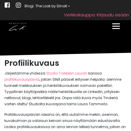
Blogi: The Look by ElinaK »
Verkkokauppa: Kirjaudu sisään
Toggle
Profiilikuvaus
Järjestämme yhdessä
Studio Torkkelin Lauran
kanssa
profiilikuvauspäiviä
, jolloin SINÄ pääset erityisen helpolla: olemme
tuoneet meikkauksen ja henkilökuvauksen samaan pakettiin.
Tyypillinen käyttöpaikka näille henkilökuville on LinkedIn, yrityksen
nettisivut, blogi, lehtiartikkelit jne. Onpa niitä kuvia myös Tinderiä
varten otettu! Studiolta kuvaajana toimii Laura Tammisto.
Profiilikuvauspäivän ideana on, että autamme meikin, asennon,
kuvakulman ja valaisun keinoin sinua näyttämään edustavalta.
Lisäksi profiilikuvauksissa on aina rennon letkeä tunnelma, jolloin on