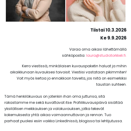
Tiistai 10.3.2026
Ke 9.9.2026
Varaa oma aikasi lähettämällä
sähköpostia:
laura@studiotorkkeli.fi.
Kerro viestissä, minkälaisen kuvauspaketin haluat ja mihin
aikaikkunaan kuvauksesi toivoisit. Viestiisi vastataan pikimmiten!
Voit myös kertoa jo ennakkoon toiveita, jos niitä on esimerkiksi
taustan suhteen.
Tämä henkilökuvaus on jotenkin ihan oma juttunsa, sitä
rakastamme me sekä kuvattavat itse. Profiilikuvauspäivä sisältää
yksilöllisen meikkauksen ja valokuvauksen, jotka tekevät
kokemuksesta yhtä aikaa voimaannuttavan ja rennon. Tuo
parhaat puolesi esiin vaikka LinkedInissä, blogissa tai lehtijutussa.