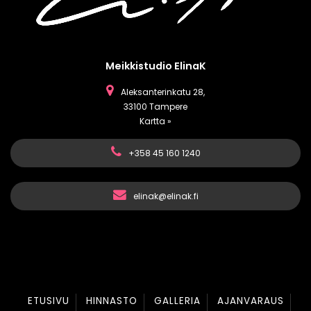
Meikkistudio ElinaK
Aleksanterinkatu 28,
33100 Tampere
Kartta »
+358 45 160 1240
elinak@elinak.fi
ETUSIVU
HINNASTO
GALLERIA
AJANVARAUS