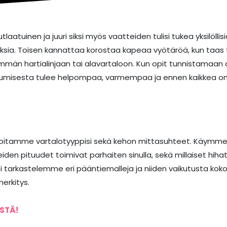
laatuinen ja juuri siksi myös vaatteiden tulisi tukea yksilöllisi
uksia. Toisen kannattaa korostaa kapeaa vyötäröä, kun taas 
mmän hartialinjaan tai alavartaloon. Kun opit tunnistamaan
keutumisesta tulee helpompaa, varmempaa ja ennen kaikkea o
toitamme vartalotyyppisi sekä kehon mittasuhteet. Käymme 
den pituudet toimivat parhaiten sinulla, sekä millaiset hih
äksi tarkastelemme eri pääntiemalleja ja niiden vaikutusta kok
merkitys.
ÄSTÄ!