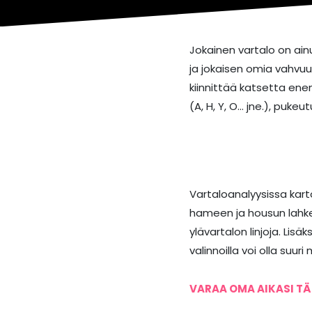
Jokainen vartalo on ainut
ja jokaisen omia vahvu
kiinnittää katsetta ene
(A, H, Y, O… jne.), pu
Vartaloanalyysissa kar
hameen ja housun lahkei
ylävartalon linjoja. Lis
valinnoilla voi olla suuri 
VARAA OMA AIKASI T