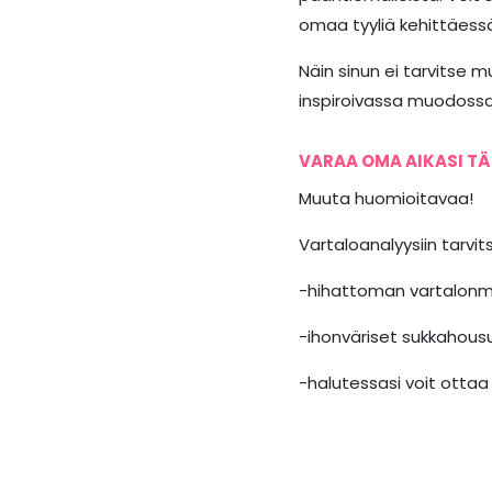
omaa tyyliä kehittäessä
Näin sinun ei tarvitse 
inspiroivassa muodossa
VARAA OMA AIKASI TÄ
Muuta huomioitavaa!
Vartaloanalyysiin tarvit
-hihattoman vartalonm
-ihonväriset sukkahous
-halutessasi voit otta