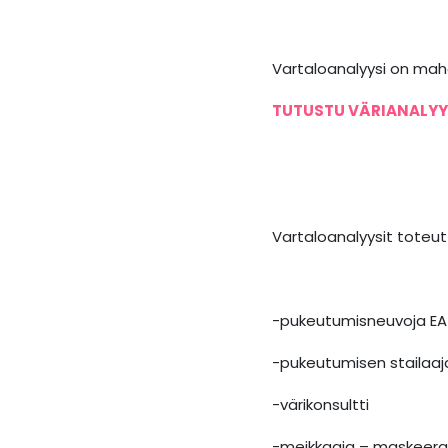
Vartaloanalyysi on mahd
TUTUSTU VÄRIANALYY
Vartaloanalyysit toteutt
-pukeutumisneuvoja EA
-pukeutumisen stailaaj
-värikonsultti
-meikkaaja – maskeeraaj