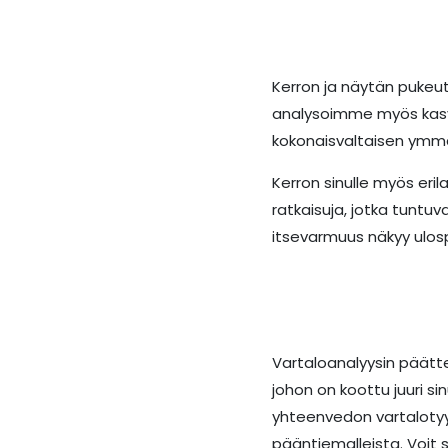
Kerron ja näytän pukeutu
analysoimme myös kasvoj
kokonaisvaltaisen ymmärr
Kerron sinulle myös eri
ratkaisuja, jotka tuntuv
itsevarmuus näkyy ulos
Vartaloanalyysin päätt
johon on koottu juuri s
yhteenvedon vartalotyyp
pääntiemalleista. Voit s