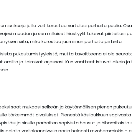
misniksejä joilla voit korostaa vartalosi parhaita puolia. Os
esi muodon ja sen millaiset hiustyylit tukevat piirteitäsi pa
yksen siitä, mikä korostaa juuri sinun parhaita piirteitä.
laisista pukeutumistyyleistä, mutta tavoitteena ei ole seurat
at omilta ja toimivat arjessasi. Kun vaatteet istuvat oikein ja
päin.
eeksi saat mukaasi selkeän ja käytännöllisen pienen pukeut
inulle tärkeimmät oivallukset. Pienestä käsilaukkuun sopivas
istäsi ja sinulle parhaiten sopivista housu- ja hihamitoista s
iis palata vartaloanalyysin pariin helposti myöhemminkin – esi