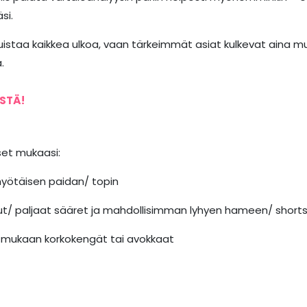
si.
muistaa kaikkea ulkoa, vaan tärkeimmät asiat kulkevat aina m
.
STÄ!
set mukaasi:
yötäisen paidan/ topin
ut/ paljaat sääret ja mahdollisimman lyhyen hameen/ shorts
a mukaan korkokengät tai avokkaat