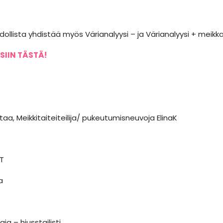
ollista yhdistää myös Värianalyysi – ja Värianalyysi + meikk
SIIN TÄSTÄ!
aa, Meikkitaiteiteilija/ pukeutumisneuvoja ElinaK
T
a
a – hiusstailisti