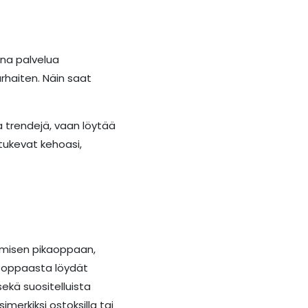
ana palvelua
rhaiten. Näin saat
a trendejä, vaan löytää
 tukevat kehoasi,
umisen pikaoppaan,
ta oppaasta löydät
ekä suositelluista
merkiksi ostoksilla tai