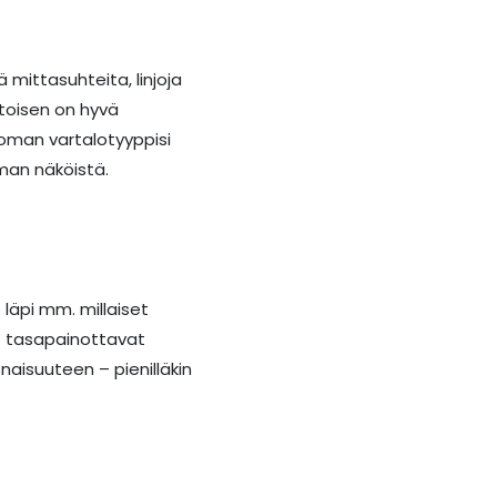
ä mittasuhteita, linjoja
toisen on hyvä
 oman vartalotyyppisi
man näköistä.
läpi mm. millaiset
at tasapainottavat
onaisuuteen – pienilläkin