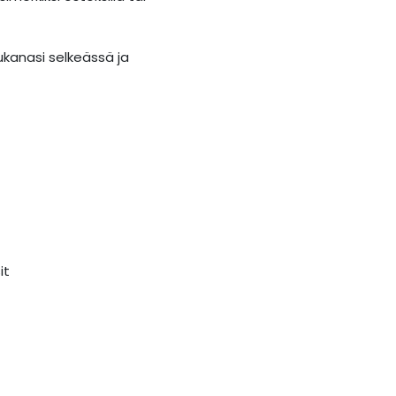
ukanasi selkeässä ja
it