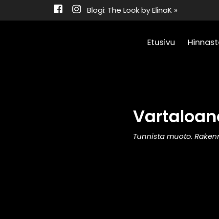
Blogi: The Look by ElinaK »
Etusivu
Hinnast
Vartaloan
Tunnista muoto. Rakenna