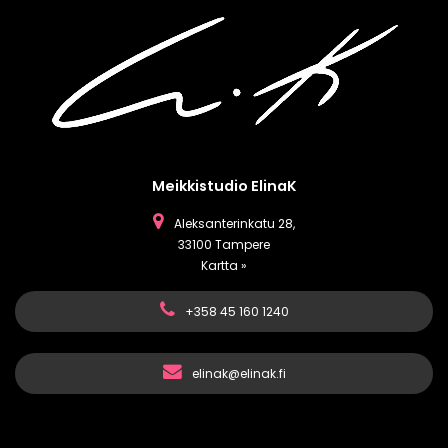
Meikkistudio ElinaK
Aleksanterinkatu 28,
33100 Tampere
Kartta »
+358 45 160 1240
elinak@elinak.fi