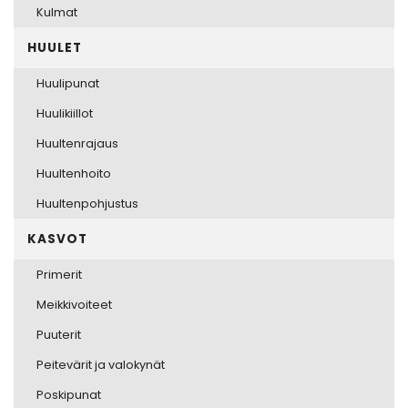
Kulmat
HUULET
Huulipunat
Huulikiillot
Huultenrajaus
Huultenhoito
Huultenpohjustus
KASVOT
Primerit
Meikkivoiteet
Puuterit
Peitevärit ja valokynät
Poskipunat