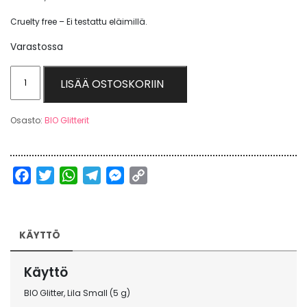
Cruelty free – Ei testattu eläimillä.
Varastossa
Lila
LISÄÄ OSTOSKORIIN
Small,
BIO
Osasto:
BIO Glitterit
Glitter
-
Glitter
Facebook
Twitter
WhatsApp
Telegram
Messenger
Copy
by
Link
ElinaK
määrä
KÄYTTÖ
Käyttö
BIO Glitter, Lila Small (5 g)