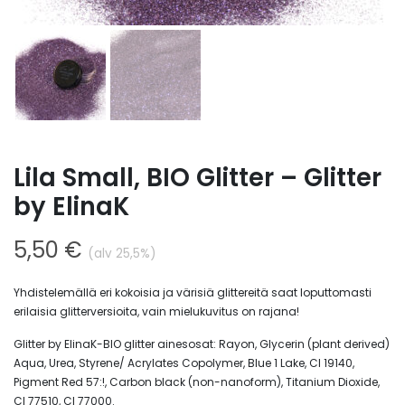
Lila Small, BIO Glitter – Glitter
by ElinaK
5,50
€
(alv 25,5%)
Yhdistelemällä eri kokoisia ja värisiä glittereitä saat loputtomasti
erilaisia glitterversioita, vain mielukuvitus on rajana!
Glitter by ElinaK-BIO glitter ainesosat: Rayon, Glycerin (plant derived)
Aqua, Urea, Styrene/ Acrylates Copolymer, Blue 1 Lake, Cl 19140,
Pigment Red 57:!, Carbon black (non-nanoform), Titanium Dioxide,
Cl 77510, Cl 77000.