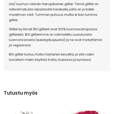
Lila/ luumun värinen hienojakoinen glitter. Tämä glitter on
niille kimallusta rakastaville harakoille, joilla on jo kaikki
maailman värit. Tumman puhuva, mutta ei liian tumma
glitter.
Glitter by ElinaK BIO glitterit ovat 100% luonnossahajoavia
glittereitä. BIO glitterimme on valmistettu uusiutuvista
luonnonvaroista (eukalyptuspuista) ja ne ovat myrkyttömiä
ja vegaanisia.
BIO glitter tuntuu iholla höyhenen kevyeltä, ja sitä voikin
turvallisin mielin käyttää iholla, hiuksissa ja kynsissä.
Tutustu myös