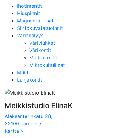
Ihotimantit
Hiuspinnit
Magneettiripset
Siirtokuvatatuoinnit
Värianalyysi
Väriviuhkat
Värikortit
Meikkikortit
Mikrokuituliinat
Muut
Lahjakortit
Meikkistudio ElinaK
Aleksanterinkatu 28,
33100 Tampere
Kartta »