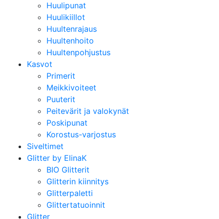
Huulipunat
Huulikiillot
Huultenrajaus
Huultenhoito
Huultenpohjustus
Kasvot
Primerit
Meikkivoiteet
Puuterit
Peitevärit ja valokynät
Poskipunat
Korostus-varjostus
Siveltimet
Glitter by ElinaK
BIO Glitterit
Glitterin kiinnitys
Glitterpaletti
Glittertatuoinnit
Glitter