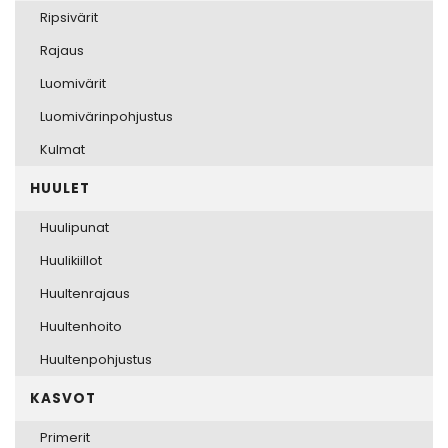
Ripsivärit
Rajaus
Luomivärit
Luomivärinpohjustus
Kulmat
HUULET
Huulipunat
Huulikiillot
Huultenrajaus
Huultenhoito
Huultenpohjustus
KASVOT
Primerit