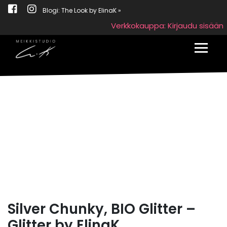
Blogi: The Look by ElinaK »
Verkkokauppa: Kirjaudu sisään
Toggle
Silver Chunky, BIO Glitter –
Glitter by ElinaK