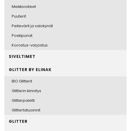
Meikkivoiteet
Puuterit
Peitevärit ja valokynät
Poskipunat
Korostus-varjostus
SIVELTIMET
GLITTER BY ELINAK
BIO Glitterit
Glitterin kiinnitys
Glitterpaletti
Glittertatuoinnit
GLITTER