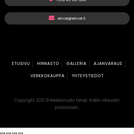
elinak@elinak.fi
ETUSIVU
HINNASTO
GALLERIA
AJANVARAUS
VERKKOKAUPPA
YHTEYSTIEDOT
Copyright 2021 © Meikkistudio ElinaK. Kaikki oikeudet
pidätetään.