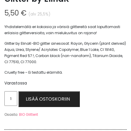
5,50
€
(alv 25,5%)
Yhdistelemällä eri kokoisia ja värisiä glittereitä saat loputtomasti
erilaisia glitterversioita, vain mielukuvitus on rajana!
Glitter by ElinaK-BIO glitter ainesosat: Rayon, Glycerin (plant derived)
Aqua, Urea, Styrene/ Acrylates Copolymer, Blue 1 Lake, Cl 19140,
Pigment Red 57:!, Carbon black (non-nanoform), Titanium Dioxide,
Cl 77510, Cl 77000.
Cruelty free – Ei testattu eläimillä.
Varastossa
Silver
LISÄÄ OSTOSKORIIN
Chunky,
BIO
Osasto:
BIO Glitterit
Glitter
-