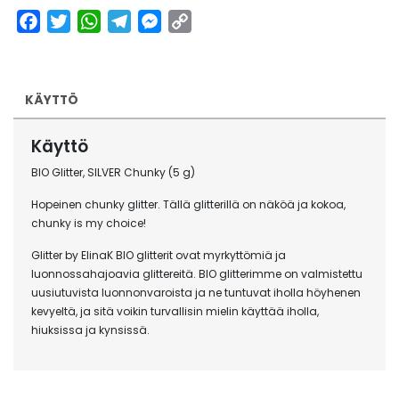
Glitter
Facebook
Twitter
WhatsApp
Telegram
Messenger
Copy
by
Link
ElinaK
määrä
KÄYTTÖ
Käyttö
BIO Glitter, SILVER Chunky (5 g)
Hopeinen chunky glitter. Tällä glitterillä on näköä ja kokoa,
chunky is my choice!
Glitter by ElinaK BIO glitterit ovat myrkyttömiä ja
luonnossahajoavia glittereitä. BIO glitterimme on valmistettu
uusiutuvista luonnonvaroista ja ne tuntuvat iholla höyhenen
kevyeltä, ja sitä voikin turvallisin mielin käyttää iholla,
hiuksissa ja kynsissä.