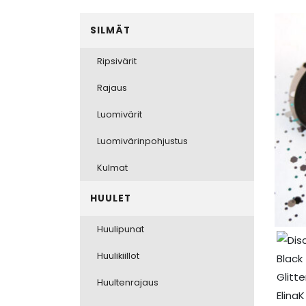
SILMÄT
Ripsivärit
Rajaus
Luomivärit
Luomivärinpohjustus
Kulmat
HUULET
Huulipunat
Huulikiillot
Huultenrajaus