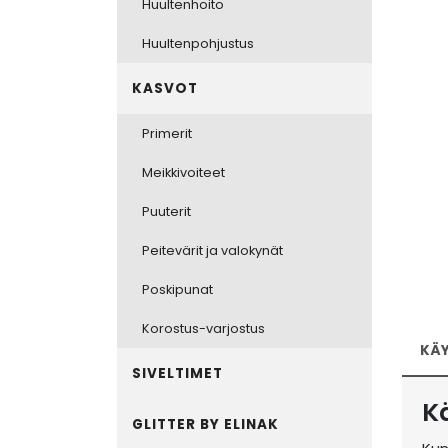
Huultenhoito
Huultenpohjustus
KASVOT
Primerit
Meikkivoiteet
Puuterit
Peitevärit ja valokynät
Poskipunat
Korostus-varjostus
KÄ
SIVELTIMET
K
GLITTER BY ELINAK