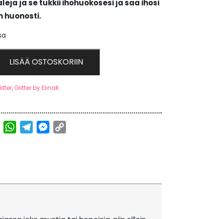
eja ja se tukkii ihohuokosesi ja saa ihosi
 huonosti.
sa
LISÄÄ OSTOSKORIIN
itter
,
Glitter by ElinaK
ebook
Twitter
WhatsApp
Telegram
Messenger
Copy
Link