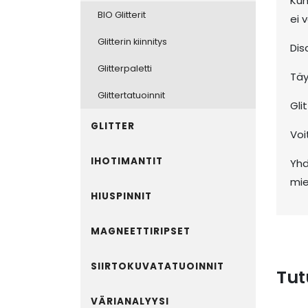
Kun
BIO Glitterit
ei 
Glitterin kiinnitys
Dis
Glitterpaletti
Täy
Glittertatuoinnit
Gli
GLITTER
Voi
IHOTIMANTIT
Yhd
mie
HIUSPINNIT
MAGNEETTIRIPSET
SIIRTOKUVATATUOINNIT
Tut
VÄRIANALYYSI