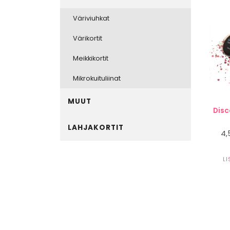
Väriviuhkat
Värikortit
Meikkikortit
Mikrokuituliinat
MUUT
Disc
LAHJAKORTIT
4
L