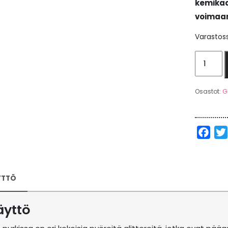
kemikaal
voimaan
Varastos
Disco
Black
-
Osastot:
Gl
Glitter
by
ElinaK
Fac
määrä
YTTÖ
äyttö