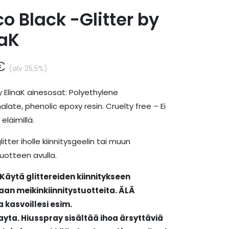
co Black -Glitter by
naK
€
(alv 25,5%)
y ElinaK ainesosat: Polyethylene
late, phenolic epoxy resin. Cruelty free – Ei
eläimillä.
glitter iholle kiinnitysgeelin tai muun
tuotteen avulla.
Käytä glittereiden kiinnitykseen
aan meikinkiinnitystuotteita. ÄLÄ
 kasvoillesi esim.
ayta.
Hiusspray sisältää ihoa ärsyttäviä