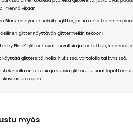
 purkissa on eri kokoisia pyöreitä glittereitä, jotka ovat pääasi
voi mennä vikaan.
co Black on pyöreä sekoitusglitter, jossa mausteena on pieniä 
dellinen glitter näyttävän glittermeikin tekoon!
tter by ElinaK glitterit ovat turvallisia ja testattuja, kosmeett
t käyttää glittereitä iholla, hiuksissa, vartalolla tai kynsissä.
istelemällä eri kokoisia ja värisiä glittereitä saat loputtomasti 
lukuvitus on rajana!
ustu myös