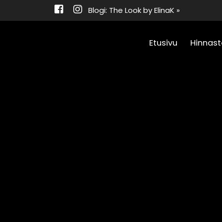
Blogi: The Look by ElinaK »
Etusivu
Hinnast