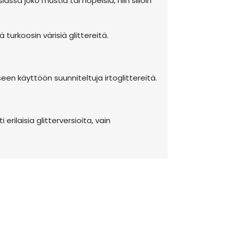
assa joko mustia tai hopeisia, niin silloin
turkoosin värisiä glittereitä.
iseen käyttöön suunniteltuja irtoglittereitä.
erilaisia glitterversioita, vain