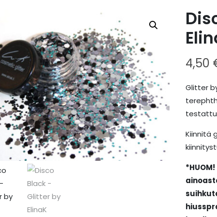
Dis
Eli
4,50
Glitter b
terephtha
testattu 
Kiinnitä 
kiinnitys
*HUOM! 
ainoast
suihkuta
hiusspr