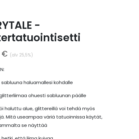
RYTALE -
tertatuointisetti
0
€
(alv 25,5%)
N:
tä sabluuna haluamallesi kohdalle
 glitterliimaa ohuesti sabluunan päälle
röi haluttu alue, glittereillä voi tehdä myös
ejä. Mitä useampaa väriä tatuoinnissa käytät,
ammalta se näyttää
hetki, että liima kuivaa