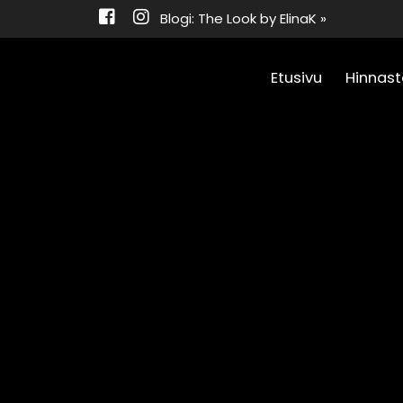
Blogi: The Look by ElinaK »
Etusivu
Hinnast