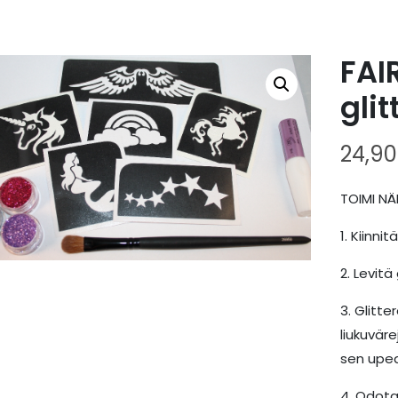
FAI
glit
24,9
TOIMI NÄI
1. Kiinni
2. Levitä
3. Glitte
liukuvär
sen upe
4. Odota 