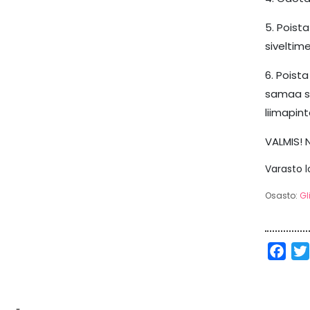
5. Poista
siveltime
6. Poist
samaa sa
liimapint
VALMIS! 
Varasto 
Osasto:
Gl
Fac