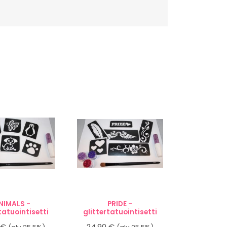
NIMALS -
PRIDE -
tatuointisetti
glittertatuointisetti
0
€
24,90
€