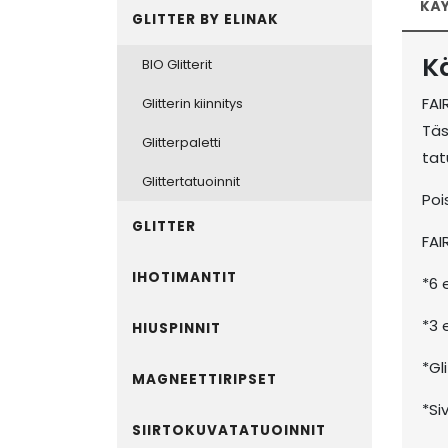
KÄ
GLITTER BY ELINAK
K
BIO Glitterit
FAI
Glitterin kiinnitys
Täs
Glitterpaletti
tat
Glittertatuoinnit
Poi
GLITTER
FAI
IHOTIMANTIT
*6 
*3 e
HIUSPINNIT
*Gl
MAGNEETTIRIPSET
*Siv
SIIRTOKUVATATUOINNIT