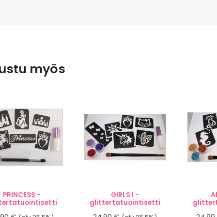
ustu myös
PRINCESS -
GIRLS I -
A
tertatuointisetti
glittertatuointisetti
glitter
,90
€
24,90
€
24,9