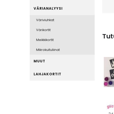
VÄRIANALYYSI
Väriviuhkat
Värikortit
Tut
Meikkikortit
Mikrokuituliinat
MUUT
LAHJAKORTIT
glit
24