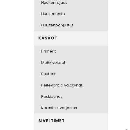
Huultenrajaus
Huultenhoito
Huultenpohjustus
KASVOT
Primerit
Meikkivoiteet
Puuterit
Peitevärit ja valokynät
Poskipunat
Korostus-varjostus
SIVELTIMET