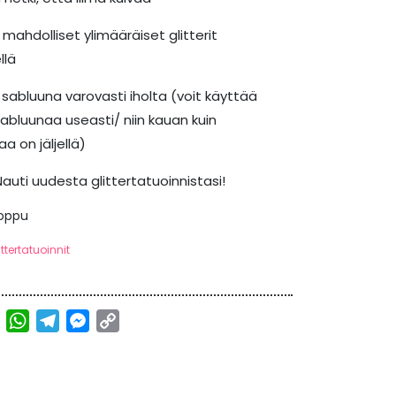
 mahdolliset ylimääräiset glitterit
llä
a sabluuna varovasti iholta (voit käyttää
bluunaa useasti/ niin kauan kuin
aa on jäljellä)
Nauti uudesta glittertatuoinnistasi!
loppu
ittertatuoinnit
ebook
Twitter
WhatsApp
Telegram
Messenger
Copy
Link