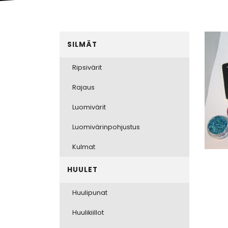
SILMÄT
Ripsivärit
Rajaus
Luomivärit
Luomivärinpohjustus
Kulmat
HUULET
Huulipunat
Huulikiillot