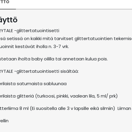
YTTÖ
äyttö
RYTALE -glittertatuointisetti
sä setissä on kaikki mitä tarvitset glittertatuointien tekem
uoinnit kestävät iholla n. 3-7 vrk.
stetaan iholta baby oililla tai annetaan kulua pois.
RYTALE -glittertatuointisetti sisältää:
erilaista satumaista sabluunaa
rilaista glitteriä (turkoosi, pinkki, vaalean lila, 5 ml/ prk)
itterliima 8 ml (Ei suositella alle 3 v lapsille eikä silmiin) Liima
ellin