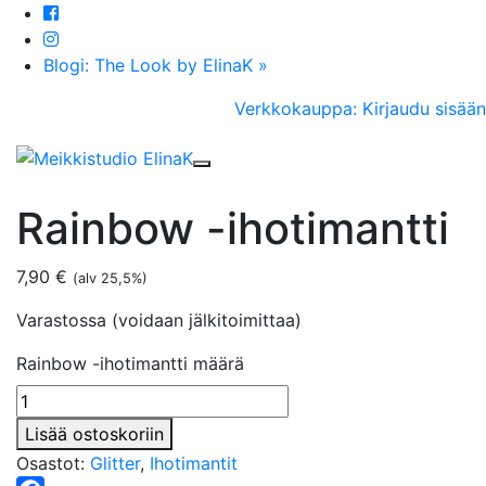
Blogi: The Look by ElinaK »
Verkkokauppa: Kirjaudu sisään
Toggle navigation
Rainbow -ihotimantti
7,90
€
(alv 25,5%)
Varastossa (voidaan jälkitoimittaa)
Rainbow -ihotimantti määrä
Lisää ostoskoriin
Osastot:
Glitter
,
Ihotimantit