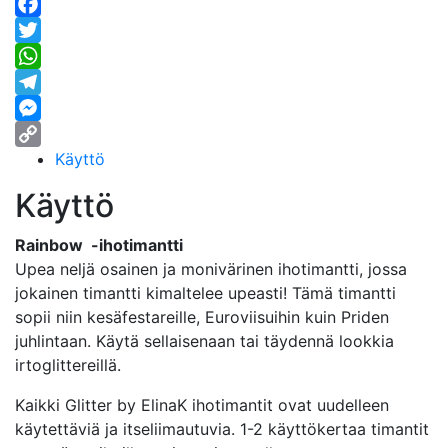
Facebook
Twitter
WhatsApp
Telegram
Messenger
Käyttö
Copy
Link
Käyttö
Rainbow -ihotimantti
Upea neljä osainen ja monivärinen ihotimantti, jossa
jokainen timantti kimaltelee upeasti! Tämä timantti
sopii niin kesäfestareille, Euroviisuihin kuin Priden
juhlintaan. Käytä sellaisenaan tai täydennä lookkia
irtoglittereillä.
Kaikki Glitter by ElinaK ihotimantit ovat uudelleen
käytettäviä ja itseliimautuvia. 1-2 käyttökertaa timantit