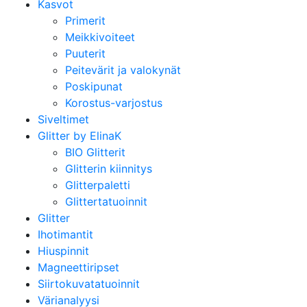
Kasvot
Primerit
Meikkivoiteet
Puuterit
Peitevärit ja valokynät
Poskipunat
Korostus-varjostus
Siveltimet
Glitter by ElinaK
BIO Glitterit
Glitterin kiinnitys
Glitterpaletti
Glittertatuoinnit
Glitter
Ihotimantit
Hiuspinnit
Magneettiripset
Siirtokuvatatuoinnit
Värianalyysi