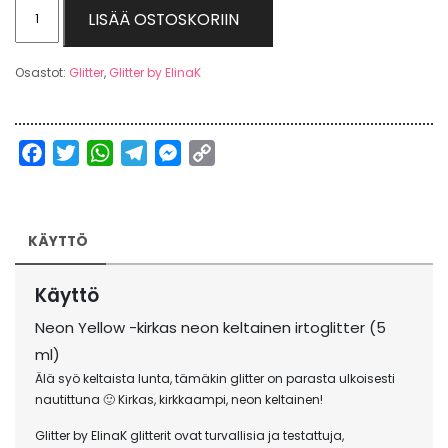
Neon
LISÄÄ OSTOSKORIIN
Yellow
-
Osastot:
Glitter
,
Glitter by ElinaK
Glitter
by
ElinaK
Facebook
Twitter
WhatsApp
Telegram
Messenger
Copy
määrä
Link
KÄYTTÖ
Käyttö
Neon Yellow -kirkas neon keltainen irtoglitter (5
ml)
Älä syö keltaista lunta, tämäkin glitter on parasta ulkoisesti
nautittuna 🙂 Kirkas, kirkkaampi, neon keltainen!
Glitter by ElinaK glitterit ovat turvallisia ja testattuja,