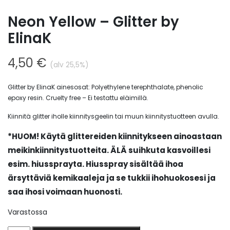
Neon Yellow – Glitter by
ElinaK
4,50
€
(alv 25,5%)
Glitter by ElinaK ainesosat: Polyethylene terephthalate, phenolic
epoxy resin. Cruelty free – Ei testattu eläimillä.
Kiinnitä glitter iholle kiinnitysgeelin tai muun kiinnitystuotteen avulla.
*HUOM! Käytä glittereiden kiinnitykseen ainoastaan
meikinkiinnitystuotteita. ÄLÄ suihkuta kasvoillesi
esim. hiussprayta.
Hiusspray sisältää ihoa
ärsyttäviä kemikaaleja ja se tukkii ihohuokosesi ja
saa ihosi voimaan huonosti.
Varastossa