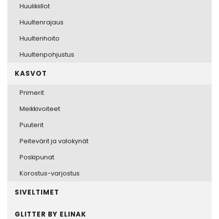
Huulikiillot
Huultenrajaus
Huultenhoito
Huultenpohjustus
KASVOT
Primerit
Meikkivoiteet
Puuterit
Peitevärit ja valokynät
Poskipunat
Korostus-varjostus
SIVELTIMET
GLITTER BY ELINAK