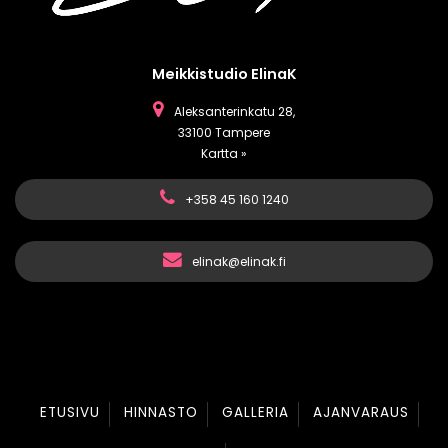
Meikkistudio ElinaK
Aleksanterinkatu 28,
33100 Tampere
Kartta »
+358 45 160 1240
elinak@elinak.fi
ETUSIVU
HINNASTO
GALLERIA
AJANVARAUS