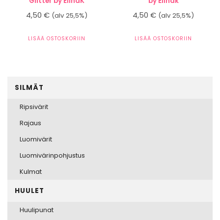
Glitter by ElinaK
by Elinak
4,50
€
4,50
€
(alv 25,5%)
(alv 25,5%)
LISÄÄ OSTOSKORIIN
LISÄÄ OSTOSKORIIN
SILMÄT
Ripsivärit
Rajaus
Luomivärit
Luomivärinpohjustus
Kulmat
HUULET
Huulipunat