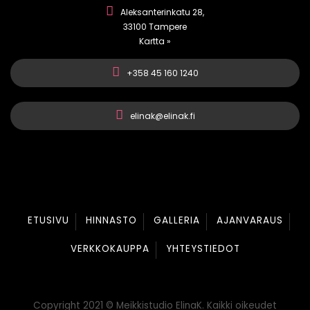
Aleksanterinkatu 28,
33100 Tampere
Kartta »
+358 45 160 1240
elinak@elinak.fi
ETUSIVU
HINNASTO
GALLERIA
AJANVARAUS
VERKKOKAUPPA
YHTEYSTIEDOT
Copyright 2021 © Meikkistudio ElinaK. Kaikki oikeudet