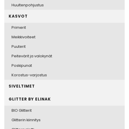
Huultenpohjustus
KASVOT
Primerit
Meikkivoiteet
Puuterit
Peitevärit ja valokynät
Poskipunat
Korostus-varjostus
SIVELTIMET
GLITTER BY ELINAK
BIO Glitterit
Glitterin kiinnitys