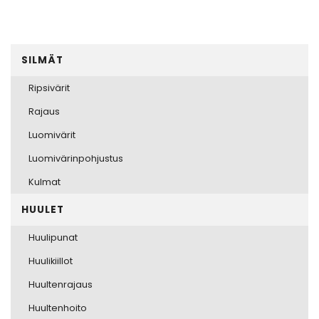
SILMÄT
Ripsivärit
Rajaus
Luomivärit
Luomivärinpohjustus
Kulmat
HUULET
Huulipunat
Huulikiillot
Huultenrajaus
Huultenhoito