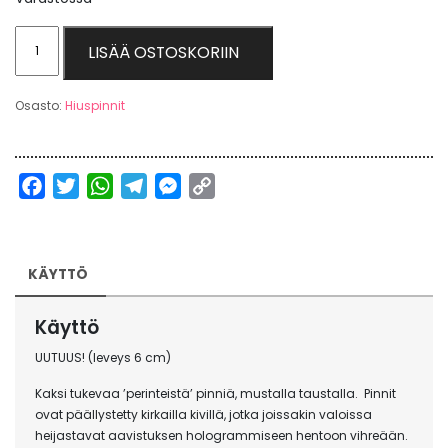
Duo
LISÄÄ OSTOSKORIIN
MEDIUM
DARK
Osasto:
Hiuspinnit
-
Glitter
by
Facebook
Twitter
WhatsApp
Telegram
Messenger
Copy
ElinaK
Link
määrä
KÄYTTÖ
Käyttö
UUTUUS! (leveys 6 cm)
Kaksi tukevaa ’perinteistä’ pinniä, mustalla taustalla. Pinnit
ovat päällystetty kirkailla kivillä, jotka joissakin valoissa
heijastavat aavistuksen hologrammiseen hentoon vihreään.