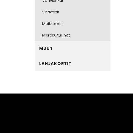
Väriviuhkat
Värikortit
Meikkikortit
Mikrokuituliinat
MUUT
LAHJAKORTIT