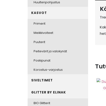
Huultenpohjustus
K
KASVOT
Tre
Primerit
Kak
Meikkivoiteet
het
Puuterit
Peitevärit ja valokynät
Poskipunat
Tut
Korostus-varjostus
SIVELTIMET
GLITTER BY ELINAK
BIO Glitterit