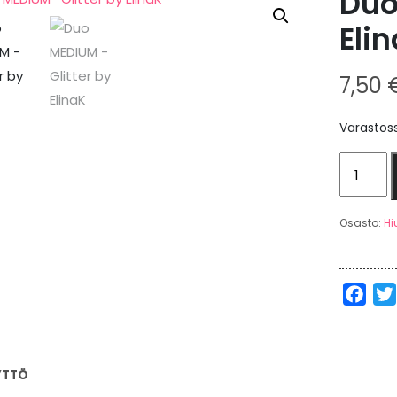
Duo
Eli
7,50
Varastos
Duo
MEDIUM
-
Osasto:
Hi
Glitter
by
ElinaK
Fac
määrä
YTTÖ