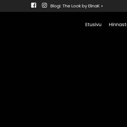
Blogi: The Look by ElinaK »
Etusivu
Hinnast