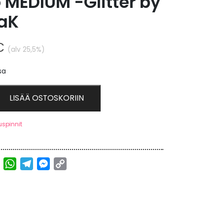
 MEDIUM -Glitter by
naK
€
(alv 25,5%)
sa
LISÄÄ OSTOSKORIIN
uspinnit
ebook
Twitter
WhatsApp
Telegram
Messenger
Copy
Link