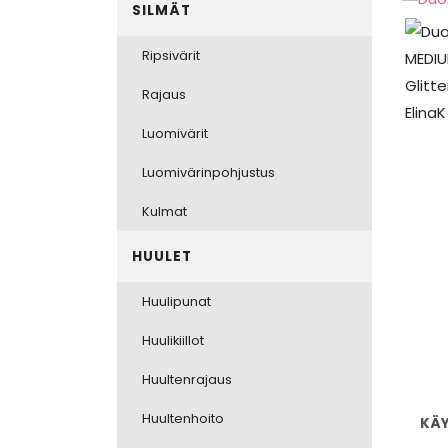
SILMÄT
Ripsivärit
Rajaus
Luomivärit
Luomivärinpohjustus
Kulmat
HUULET
Huulipunat
Huulikiillot
Huultenrajaus
Huultenhoito
KÄ