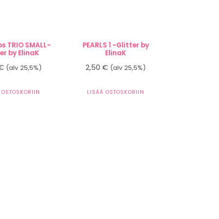
ips TRIO SMALL-
PEARLS 1 -Glitter by
ter by ElinaK
ElinaK
€
2,50
€
(alv 25,5%)
(alv 25,5%)
 OSTOSKORIIN
LISÄÄ OSTOSKORIIN