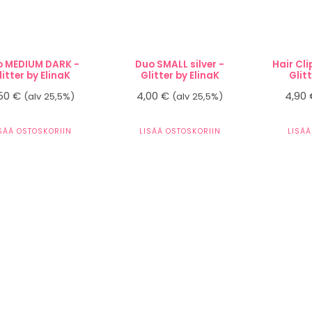
o MEDIUM DARK -
Duo SMALL silver -
Hair Cl
litter by ElinaK
Glitter by ElinaK
Glit
,50
€
4,00
€
4,90
(alv 25,5%)
(alv 25,5%)
ISÄÄ OSTOSKORIIN
LISÄÄ OSTOSKORIIN
LISÄÄ