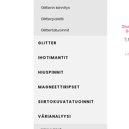
Glitterin kiinnitys
Glitterpaletti
Du
Glittertatuoinnit
G
7
GLITTER
L
IHOTIMANTIT
HIUSPINNIT
MAGNEETTIRIPSET
SIIRTOKUVATATUOINNIT
VÄRIANALYYSI