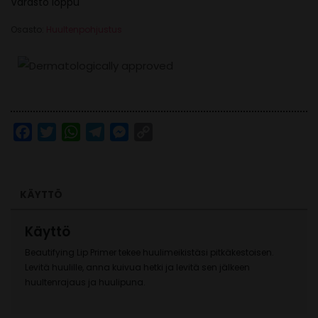
Varasto loppu
Osasto:
Huultenpohjustus
Facebook
Twitter
WhatsApp
Telegram
Messenger
Copy
Link
KÄYTTÖ
Käyttö
Beautifying Lip Primer tekee huulimeikistäsi pitkäkestoisen.
Levitä huulille, anna kuivua hetki ja levitä sen jälkeen
huultenrajaus ja huulipuna.