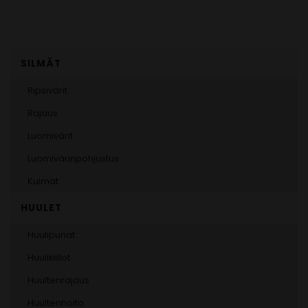
SILMÄT
Ripsivärit
Rajaus
Luomivärit
Luomivärinpohjustus
Kulmat
HUULET
Huulipunat
Huulikiillot
Huultenrajaus
Huultenhoito