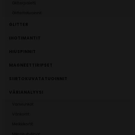
Glitterpaletti
Glittertatuoinnit
GLITTER
IHOTIMANTIT
HIUSPINNIT
MAGNEETTIRIPSET
SIIRTOKUVATATUOINNIT
VÄRIANALYYSI
Väriviuhkat
Värikortit
Meikkikortit
Mikrokuituliinat