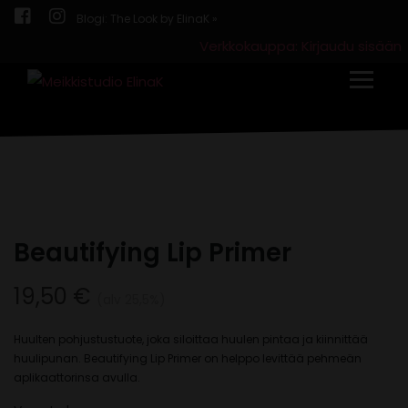
Blogi: The Look by ElinaK »
Verkkokauppa: Kirjaudu sisään
Toggle
Beautifying Lip Primer
19,50
€
(alv 25,5%)
Huulten pohjustustuote, joka siloittaa huulen pintaa ja kiinnittää
huulipunan. Beautifying Lip Primer on helppo levittää pehmeän
aplikaattorinsa avulla.