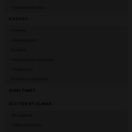
Huultenpohjustus
KASVOT
Primerit
Meikkivoiteet
Puuterit
Peitevärit ja valokynät
Poskipunat
Korostus-varjostus
SIVELTIMET
GLITTER BY ELINAK
BIO Glitterit
Glitterin kiinnitys