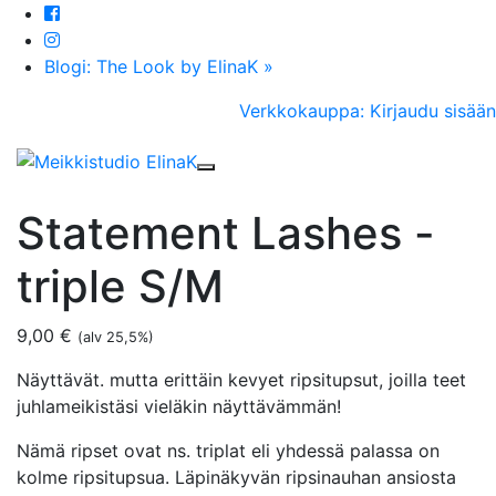
Blogi: The Look by ElinaK »
Verkkokauppa: Kirjaudu sisään
Toggle navigation
Statement Lashes -
triple S/M
9,00
€
(alv 25,5%)
Näyttävät. mutta erittäin kevyet ripsitupsut, joilla teet
juhlameikistäsi vieläkin näyttävämmän!
Nämä ripset ovat ns. triplat eli yhdessä palassa on
kolme ripsitupsua. Läpinäkyvän ripsinauhan ansiosta