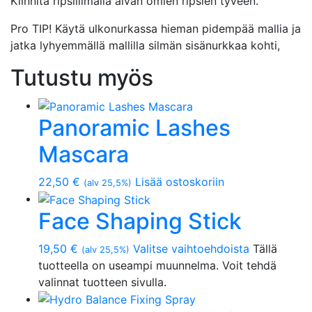
Kiinnitä ripsiliimalla aivan omien ripsien tyveen.
Pro TIP! Käytä ulkonurkassa hieman pidempää mallia ja
jatka lyhyemmällä mallilla silmän sisänurkkaa kohti,
Tutustu myös
Panoramic Lashes
Mascara
22,50
€
Lisää ostoskoriin
(alv 25,5%)
Face Shaping Stick
19,50
€
Valitse vaihtoehdoista
Tällä
(alv 25,5%)
tuotteella on useampi muunnelma. Voit tehdä
valinnat tuotteen sivulla.