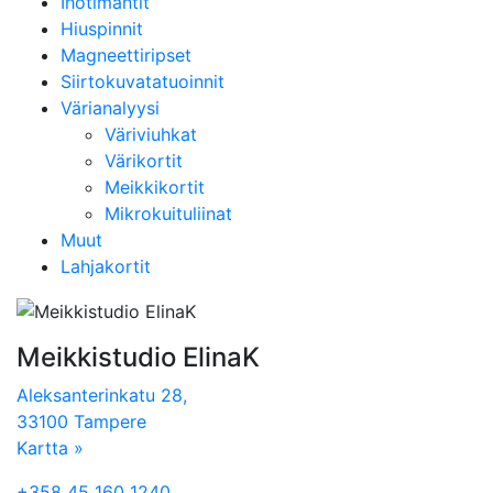
Ihotimantit
Hiuspinnit
Magneettiripset
Siirtokuvatatuoinnit
Värianalyysi
Väriviuhkat
Värikortit
Meikkikortit
Mikrokuituliinat
Muut
Lahjakortit
Meikkistudio ElinaK
Aleksanterinkatu 28,
33100 Tampere
Kartta »
+358 45 160 1240