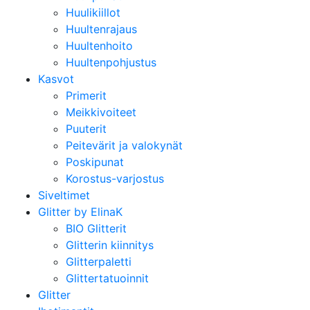
Huulikiillot
Huultenrajaus
Huultenhoito
Huultenpohjustus
Kasvot
Primerit
Meikkivoiteet
Puuterit
Peitevärit ja valokynät
Poskipunat
Korostus-varjostus
Siveltimet
Glitter by ElinaK
BIO Glitterit
Glitterin kiinnitys
Glitterpaletti
Glittertatuoinnit
Glitter