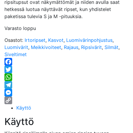
ripsitupsut ovat näkymättömät ja niiden avulla saat
hetkessä luotua näyttävät ripset, kun yhdistelet
paketissa tulevia S ja M -pituuksia.
Varasto loppu
Osastot:
Irtoripset
,
Kasvot
,
Luomivärinpohjustus
,
Luomivärit
,
Meikkivoiteet
,
Rajaus
,
Ripsivärit
,
Silmät
,
Siveltimet
Facebook
Twitter
WhatsApp
Telegram
Messenger
Käyttö
Copy
Link
Käyttö