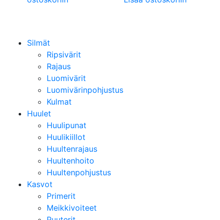
Silmät
Ripsivärit
Rajaus
Luomivärit
Luomivärinpohjustus
Kulmat
Huulet
Huulipunat
Huulikiillot
Huultenrajaus
Huultenhoito
Huultenpohjustus
Kasvot
Primerit
Meikkivoiteet
Puuterit