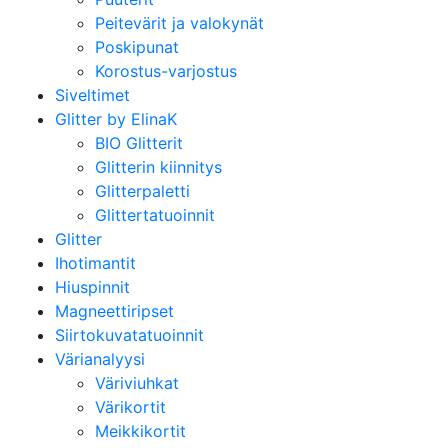
Peitevärit ja valokynät
Poskipunat
Korostus-varjostus
Siveltimet
Glitter by ElinaK
BIO Glitterit
Glitterin kiinnitys
Glitterpaletti
Glittertatuoinnit
Glitter
Ihotimantit
Hiuspinnit
Magneettiripset
Siirtokuvatatuoinnit
Värianalyysi
Väriviuhkat
Värikortit
Meikkikortit