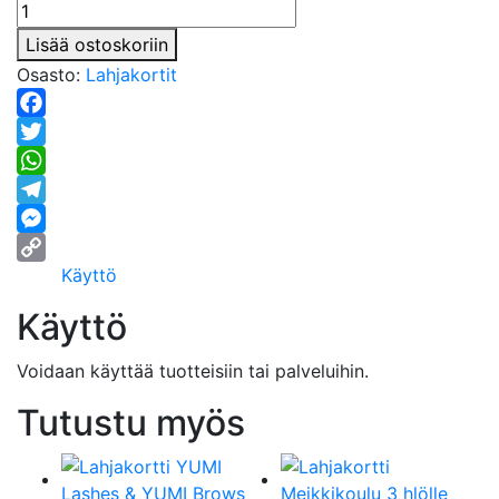
Lisää ostoskoriin
Osasto:
Lahjakortit
Facebook
Twitter
WhatsApp
Telegram
Messenger
Käyttö
Copy
Link
Käyttö
Voidaan käyttää tuotteisiin tai palveluihin.
Tutustu myös