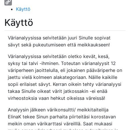
Messenger
Käyttö
Copy
Link
Käyttö
Värianalyysissa selvitetään juuri Sinulle sopivat
sävyt sekä pukeutumiseen että meikkaukseen!
Värianalyysissa selvitetään oletko kevät, kesä,
syksy tai talvi -ihminen. Toteutan värianalyysit 12
väriperheen jaoittelulla, eli jokainen pääväriperhe on
jaettu vielä kolmeen alakategoriaan. Näille kaikille
sopii erilaiset sävyt. Kerran oikein tehty värianalyysi
takaa Sinulle oikeat värit jatkossakin -ei enää
virheostoksia vaan hehkut oikeissa väreissä!
Analyysin jälkeen värikonsultti/ meikkitaiteilija
ElinaK tekee Sinun parhaita piirteitäsi korostavan
meikin oman värikarttasi väreilllä. Saat mukaasi