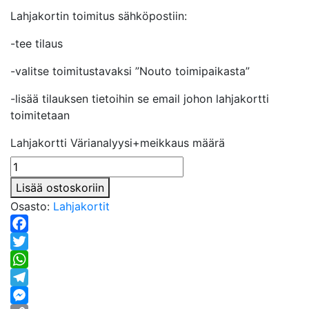
Lahjakortin toimitus sähköpostiin:
-tee tilaus
-valitse toimitustavaksi ”Nouto toimipaikasta”
-lisää tilauksen tietoihin se email johon lahjakortti
toimitetaan
Lahjakortti Värianalyysi+meikkaus määrä
Lisää ostoskoriin
Osasto:
Lahjakortit
Facebook
Twitter
WhatsApp
Telegram