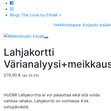
Blogi: The Look by ElinaK »
Verkkokauppa: Kirjaudu sisään
Toggle navigation
Lahjakortti
Värianalyysi+meikkau
279,00
€
(alv 25,5%)
HUOM! Lahjakorttia ei voi palauttaa eikä sitä voida
vaihtaa rahaksi. Lahjakortti on voimassa 4 kk
ostopäivästä.