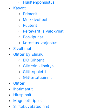
Huultenpohjustus
Kasvot
Primerit
Meikkivoiteet
Puuterit
Peitevärit ja valokynät
Poskipunat
Korostus-varjostus
Siveltimet
Glitter by ElinaK
BIO Glitterit
Glitterin kiinnitys
Glitterpaletti
Glittertatuoinnit
Glitter
Ihotimantit
Hiuspinnit
Magneettiripset
Siirtokuvatatuoinnit