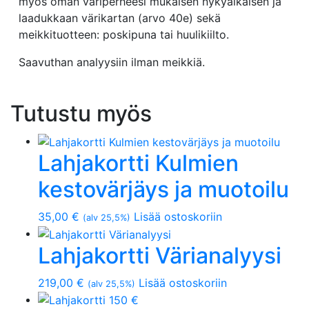
myös oman väriperheesi mukaisen nykyaikaisen ja
laadukkaan värikartan (arvo 40e) sekä
meikkituotteen: poskipuna tai huulikiilto.
Saavuthan analyysiin ilman meikkiä.
Tutustu myös
Lahjakortti Kulmien
kestovärjäys ja muotoilu
35,00
€
Lisää ostoskoriin
(alv 25,5%)
Lahjakortti Värianalyysi
219,00
€
Lisää ostoskoriin
(alv 25,5%)