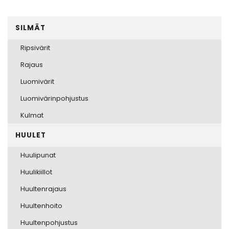
SILMÄT
Ripsivärit
Rajaus
Luomivärit
Luomivärinpohjustus
Kulmat
HUULET
Huulipunat
Huulikiillot
Huultenrajaus
Huultenhoito
Huultenpohjustus