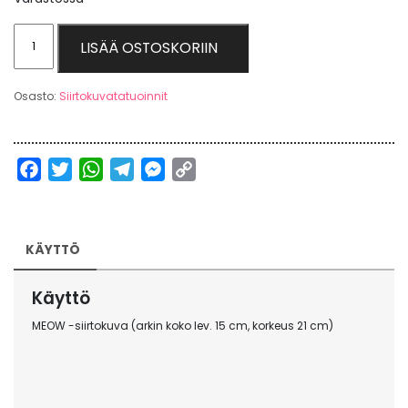
MEOW
LISÄÄ OSTOSKORIIN
-
siirtokuva
Osasto:
Siirtokuvatatuoinnit
-
Glitter
by
Facebook
Twitter
WhatsApp
Telegram
Messenger
Copy
ElinaK
Link
määrä
KÄYTTÖ
Käyttö
MEOW -siirtokuva (arkin koko lev. 15 cm, korkeus 21 cm)