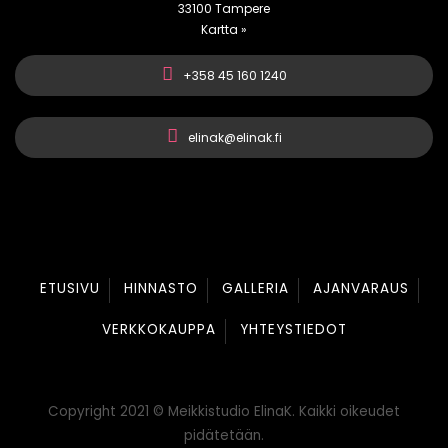
33100 Tampere
Kartta »
+358 45 160 1240
elinak@elinak.fi
ETUSIVU
HINNASTO
GALLERIA
AJANVARAUS
VERKKOKAUPPA
YHTEYSTIEDOT
Copyright 2021 © Meikkistudio ElinaK. Kaikki oikeudet
pidätetään.