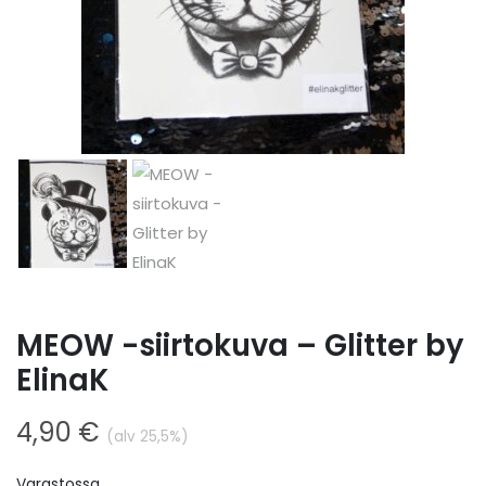
MEOW -siirtokuva – Glitter by
ElinaK
4,90
€
(alv 25,5%)
Varastossa