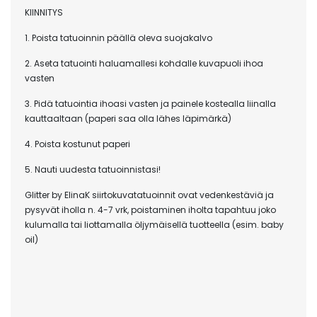
KIINNITYS
1. Poista tatuoinnin päällä oleva suojakalvo
2. Aseta tatuointi haluamallesi kohdalle kuvapuoli ihoa
vasten
3. Pidä tatuointia ihoasi vasten ja painele kostealla liinalla
kauttaaltaan (paperi saa olla lähes läpimärkä)
4. Poista kostunut paperi
5. Nauti uudesta tatuoinnistasi!
Glitter by ElinaK siirtokuvatatuoinnit ovat vedenkestäviä ja
pysyvät iholla n. 4-7 vrk, poistaminen iholta tapahtuu joko
kulumalla tai liottamalla öljymäisellä tuotteella (esim. baby
oil)