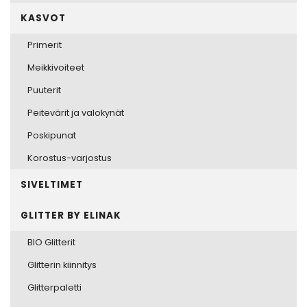
KASVOT
Primerit
Meikkivoiteet
Puuterit
Peitevärit ja valokynät
Poskipunat
Korostus-varjostus
SIVELTIMET
GLITTER BY ELINAK
BIO Glitterit
Glitterin kiinnitys
Glitterpaletti