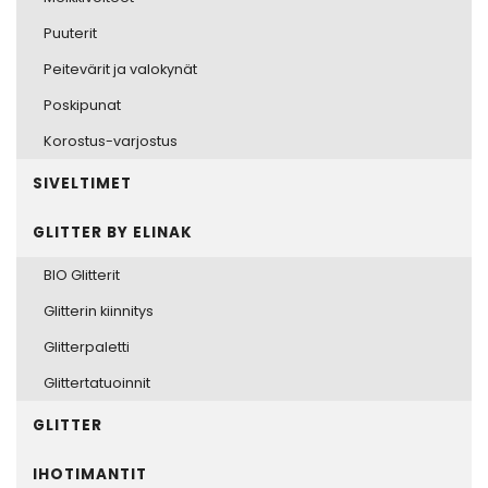
Puuterit
Peitevärit ja valokynät
Poskipunat
Korostus-varjostus
SIVELTIMET
GLITTER BY ELINAK
BIO Glitterit
Glitterin kiinnitys
Glitterpaletti
Glittertatuoinnit
GLITTER
IHOTIMANTIT