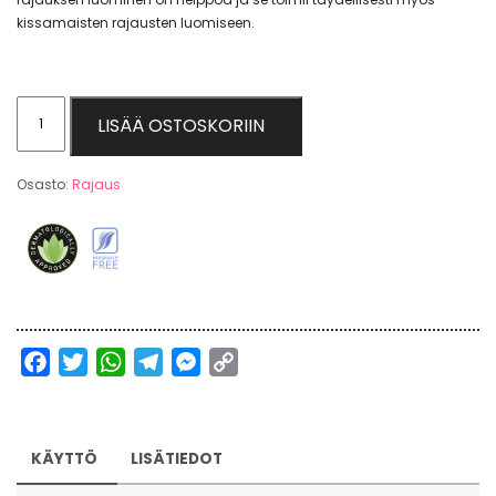
kissamaisten rajausten luomiseen.
Ultra
LISÄÄ OSTOSKORIIN
Last
Precision
Osasto:
Rajaus
Liner
määrä
Facebook
Twitter
WhatsApp
Telegram
Messenger
Copy
Link
KÄYTTÖ
LISÄTIEDOT