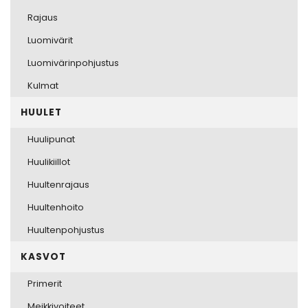
tehdä
Rajaus
valinnat
tuotteen
Luomivärit
sivulla.
Luomivärinpohjustus
Kulmat
HUULET
Huulipunat
Huulikiillot
Huultenrajaus
Huultenhoito
Huultenpohjustus
KASVOT
Primerit
Meikkivoiteet