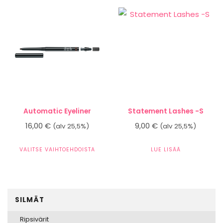
on
useampi
muunnelma.
Voit
tehdä
valinnat
tuotteen
sivulla.
Automatic Eyeliner
Statement Lashes -S
16,00
€
9,00
€
(alv 25,5%)
(alv 25,5%)
VALITSE VAIHTOEHDOISTA
LUE LISÄÄ
Tällä
tuotteella
on
useampi
SILMÄT
muunnelma.
Voit
Ripsivärit