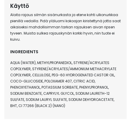
Käyttö
Aloita rajaus silmän sisänurkasta ja etene kohti ulkonurkkaa
pienillä vedoilla. Pidä yläluomi kokoajan kiristettynä jotta saat
aikaiseksi mahdollisimman tarkan rajauksen aivan ripsen
tyveen. Muista sulkea rajauskynän korkki hyvin, niin tuote ei
kuivu.
INGREDIENTS
AQUA (WATER), METHYLPROPANEDIOL, STYRENE/ACRYLATES
COPOLYMER, STYRENE/ACRYLATES/AMMONIUM METHACRYLATE
COPOLYMER, CELLULOSE, PEG-60 HYDROGENATED CASTOR OIL,
COCO-GLUCOSIDE, POLOXAMER 407, CITRIC ACID,
PHENOXYETHANOL, POTASSIUM SORBATE, PHENYLPROPANOL,
SODIUM BENZOATE, CAPRYLYL GLYCOL, SODIUM LAURETH-12
SULFATE, SODIUM LAURYL SULFATE, SODIUM DEHYDROACETATE,
BHT, CI 77266 (BLACK 2) (NANO)