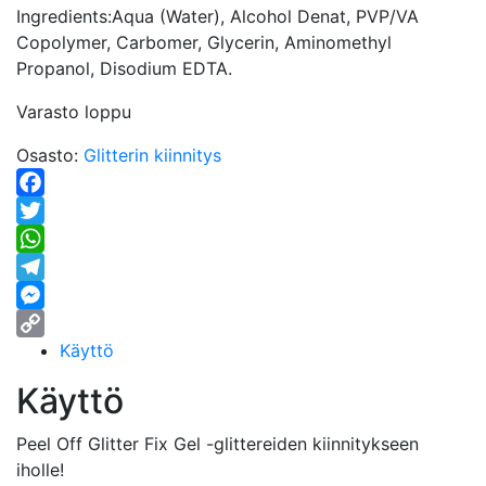
Ingredients:
Aqua (Water), Alcohol Denat, PVP/VA
Copolymer, Carbomer, Glycerin, Aminomethyl
Propanol, Disodium EDTA.
Varasto loppu
Osasto:
Glitterin kiinnitys
Facebook
Twitter
WhatsApp
Telegram
Messenger
Käyttö
Copy
Link
Käyttö
Peel Off Glitter Fix Gel -glittereiden kiinnitykseen
iholle!