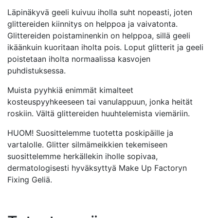
Läpinäkyvä geeli kuivuu iholla suht nopeasti, joten
glittereiden kiinnitys on helppoa ja vaivatonta.
Glittereiden poistaminenkin on helppoa, sillä geeli
ikäänkuin kuoritaan iholta pois. Loput glitterit ja geeli
poistetaan iholta normaalissa kasvojen
puhdistuksessa.
Muista pyyhkiä enimmät kimalteet
kosteuspyyhkeeseen tai vanulappuun, jonka heität
roskiin. Vältä glittereiden huuhtelemista viemäriin.
HUOM! Suosittelemme tuotetta poskipäille ja
vartalolle. Glitter silmämeikkien tekemiseen
suosittelemme herkällekin iholle sopivaa,
dermatologisesti hyväksyttyä Make Up Factoryn
Fixing Geliä.