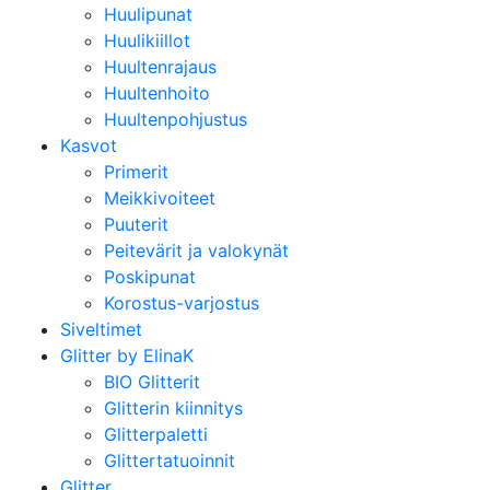
Huulipunat
Huulikiillot
Huultenrajaus
Huultenhoito
Huultenpohjustus
Kasvot
Primerit
Meikkivoiteet
Puuterit
Peitevärit ja valokynät
Poskipunat
Korostus-varjostus
Siveltimet
Glitter by ElinaK
BIO Glitterit
Glitterin kiinnitys
Glitterpaletti
Glittertatuoinnit
Glitter