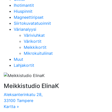
Ihotimantit
Hiuspinnit
Magneettiripset
Siirtokuvatatuoinnit
Värianalyysi
Väriviuhkat
Värikortit
Meikkikortit
Mikrokuituliinat
Muut
Lahjakortit
Meikkistudio ElinaK
Aleksanterinkatu 28,
33100 Tampere
Kartta »