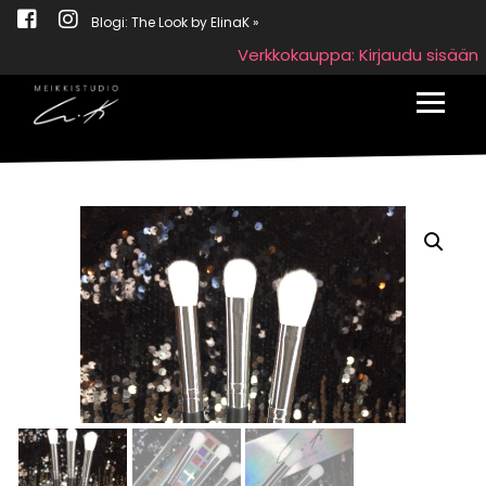
Blogi: The Look by ElinaK »
Verkkokauppa: Kirjaudu sisään
Toggle