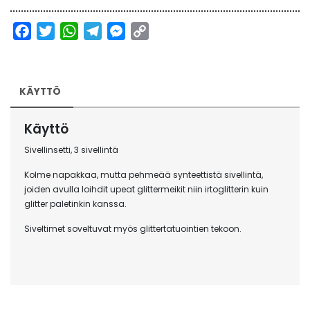
määrä
Facebook
Twitter
WhatsApp
Telegram
Messenger
Copy
Link
KÄYTTÖ
Käyttö
Sivellinsetti, 3 sivellintä
Kolme napakkaa, mutta pehmeää synteettistä sivellintä,
joiden avulla loihdit upeat glittermeikit niin irtoglitterin kuin
glitter paletinkin kanssa.
Siveltimet soveltuvat myös glittertatuointien tekoon.