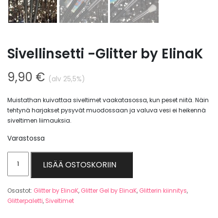
Sivellinsetti -Glitter by ElinaK
9,90
€
(alv 25,5%)
Muistathan kuivattaa siveltimet vaakatasossa, kun peset niitä. Näin
tehtynä harjakset pysyvät muodossaan ja valuva vesi ei heikennä
siveltimen liimauksia.
Varastossa
Sivellinsetti
LISÄÄ OSTOSKORIIN
-
Glitter
Osastot:
Glitter by ElinaK
,
Glitter Gel by ElinaK
,
Glitterin kiinnitys
,
by
Glitterpaletti
,
Siveltimet
ElinaK