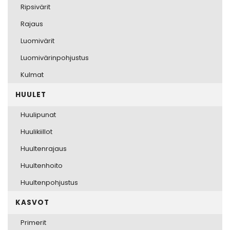
Ripsivärit
Rajaus
Luomivärit
Luomivärinpohjustus
Kulmat
HUULET
Huulipunat
Huulikiillot
Huultenrajaus
Huultenhoito
Huultenpohjustus
KASVOT
Primerit