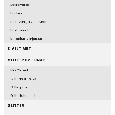
Meikkivoiteet
Puuterit
Peitevärit ja valokynät
Poskipunat
Korostus-varjostus
SIVELTIMET
GLITTER BY ELINAK
BIO Glitterit
Glitterin kiinnitys
Glitterpaletti
Glittertatuoinnit
GLITTER