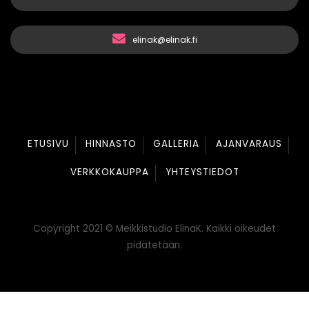
elinak@elinak.fi
ETUSIVU
HINNASTO
GALLERIA
AJANVARAUS
VERKKOKAUPPA
YHTEYSTIEDOT
Copyright 2021 © Meikkistudio ElinaK. Kaikki oikeudet
pidätetään.