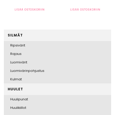
LISÄÄ OSTOSKORIIN
LISÄÄ OSTOSKORIIN
SILMÄT
Ripsivärit
Rajaus
Luomivärit
Luomivärinpohjustus
Kulmat
HUULET
Huulipunat
Huulikiillot