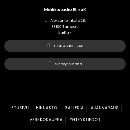
Meikkistudio ElinaK
Aleksanterinkatu 28,
33100 Tampere
Kartta »
+358 45 160 1240
elinak@elinak.fi
ETUSIVU
HINNASTO
GALLERIA
AJANVARAUS
VERKKOKAUPPA
YHTEYSTIEDOT