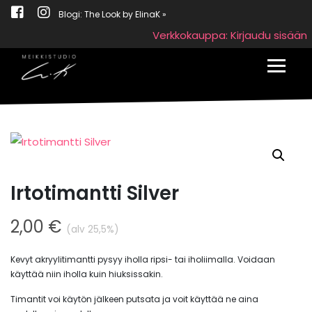
Blogi: The Look by ElinaK »
Verkkokauppa: Kirjaudu sisään
Toggle
Irtotimantti Silver
2,00
€
(alv 25,5%)
Kevyt akryylitimantti pysyy iholla ripsi- tai iholiimalla. Voidaan
käyttää niin iholla kuin hiuksissakin.
Timantit voi käytön jälkeen putsata ja voit käyttää ne aina