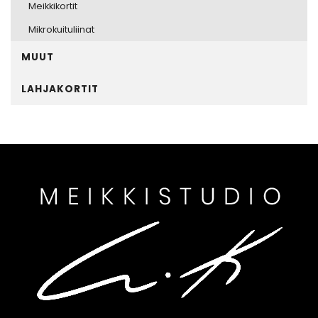
Meikkikortit
Mikrokuituliinat
MUUT
LAHJAKORTIT