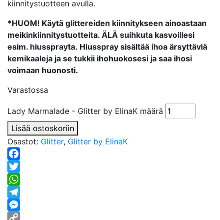
kiinnitystuotteen avulla.
*HUOM! Käytä glittereiden kiinnitykseen ainoastaan
meikinkiinnitystuotteita. ÄLÄ suihkuta kasvoillesi
esim. hiussprayta.
Hiusspray sisältää ihoa ärsyttäviä
kemikaaleja ja se tukkii ihohuokosesi ja saa ihosi
voimaan huonosti.
Varastossa
Lady Marmalade - Glitter by ElinaK määrä
Lisää ostoskoriin
Osastot:
Glitter
,
Glitter by ElinaK
Facebook
Twitter
WhatsApp
Telegram
Messenger