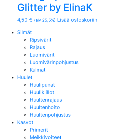
Glitter by ElinaK
4,50
€
Lisää ostoskoriin
(alv 25,5%)
Silmät
Ripsivärit
Rajaus
Luomivärit
Luomivärinpohjustus
Kulmat
Huulet
Huulipunat
Huulikiillot
Huultenrajaus
Huultenhoito
Huultenpohjustus
Kasvot
Primerit
Meikkivoiteet