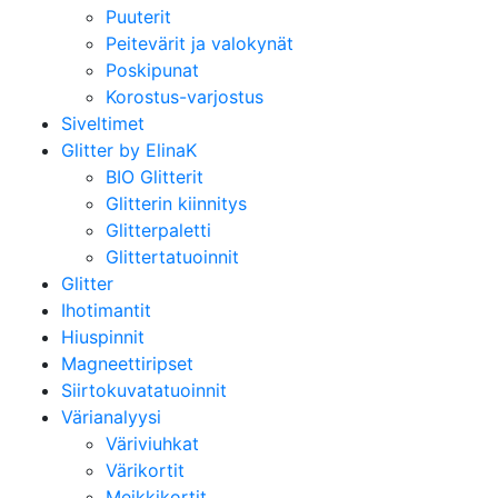
Puuterit
Peitevärit ja valokynät
Poskipunat
Korostus-varjostus
Siveltimet
Glitter by ElinaK
BIO Glitterit
Glitterin kiinnitys
Glitterpaletti
Glittertatuoinnit
Glitter
Ihotimantit
Hiuspinnit
Magneettiripset
Siirtokuvatatuoinnit
Värianalyysi
Väriviuhkat
Värikortit
Meikkikortit