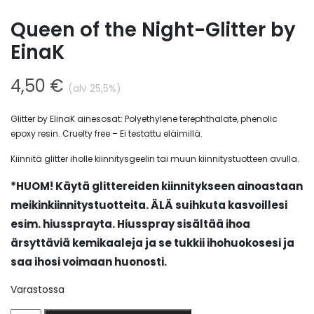
Queen of the Night-Glitter by
EinaK
4,50
€
(alv 25,5%)
Glitter by ElinaK ainesosat: Polyethylene terephthalate, phenolic
epoxy resin. Cruelty free – Ei testattu eläimillä.
Kiinnitä glitter iholle kiinnitysgeelin tai muun kiinnitystuotteen avulla.
*HUOM! Käytä glittereiden kiinnitykseen ainoastaan
meikinkiinnitystuotteita. ÄLÄ suihkuta kasvoillesi
esim. hiussprayta.
Hiusspray sisältää ihoa
ärsyttäviä kemikaaleja ja se tukkii ihohuokosesi ja
saa ihosi voimaan huonosti.
Varastossa