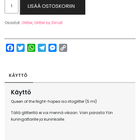
Queen
LISÄÄ OSTOSKORIIN
of
the
Osastot:
Glitter
,
Glitter by ElinaK
Night-
Glitter
by
Facebook
Twitter
WhatsApp
Telegram
Messenger
Copy
EinaK
Link
määrä
KÄYTTÖ
Käyttö
Queen of the Night-hopea iso irtoglitter (5 ml)
Tällä glitterillä ei voi mennä vikaan. Vain parasta Yön
kuningattarille ja kuninkaille.