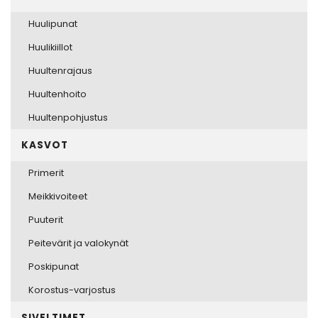
Huulipunat
Huulikiillot
Huultenrajaus
Huultenhoito
Huultenpohjustus
KASVOT
Primerit
Meikkivoiteet
Puuterit
Peitevärit ja valokynät
Poskipunat
Korostus-varjostus
SIVELTIMET