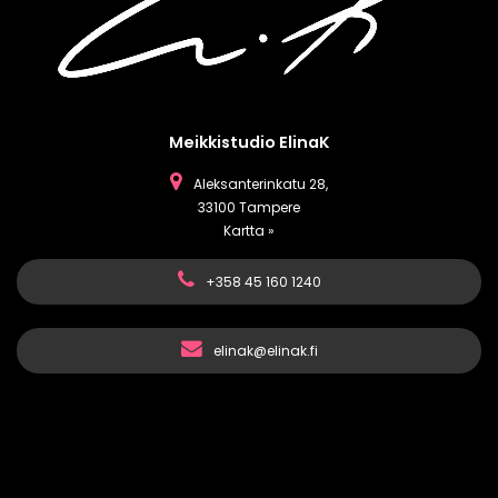
Meikkistudio ElinaK
Aleksanterinkatu 28,
33100 Tampere
Kartta »
+358 45 160 1240
elinak@elinak.fi