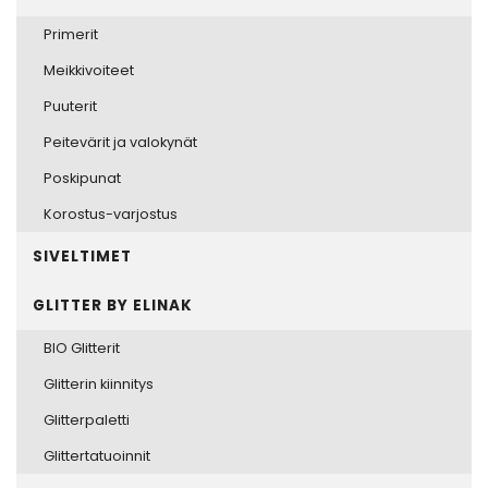
Primerit
Meikkivoiteet
Puuterit
Peitevärit ja valokynät
Poskipunat
Korostus-varjostus
SIVELTIMET
GLITTER BY ELINAK
BIO Glitterit
Glitterin kiinnitys
Glitterpaletti
Glittertatuoinnit