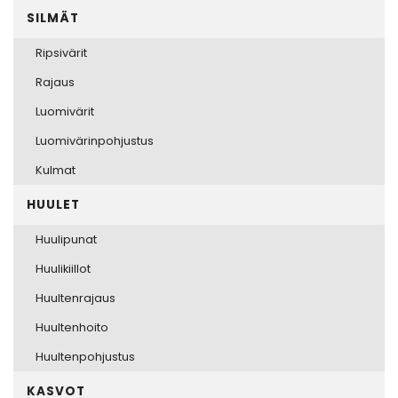
useampi
SILMÄT
muunnelma.
Voit
Ripsivärit
tehdä
Rajaus
valinnat
tuotteen
Luomivärit
sivulla.
Luomivärinpohjustus
Kulmat
HUULET
Huulipunat
Huulikiillot
Huultenrajaus
Huultenhoito
Huultenpohjustus
KASVOT