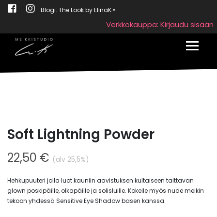
Blogi: The Look by ElinaK »
Verkkokauppa: Kirjaudu sisään
Toggle
Soft Lightning Powder
22,50
€
(alv 25,5%)
Hehkupuuteri jolla luot kauniin aavistuksen kultaiseen taittavan
glown poskipäille, olkapäille ja solisluille. Kokeile myös nude meikin
tekoon yhdessä Sensitive Eye Shadow basen kanssa.