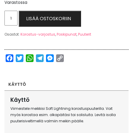
Varastossa
Soft
LISÄÄ OSTOSKORIIN
Lightning
Powder
Osastot:
Korostus-varjostus
,
Poskipunat
,
Puuterit
määrä
Facebook
Twitter
WhatsApp
Telegram
Messenger
Copy
Link
KÄYTTÖ
Käyttö
Viimeistele meikkisi Soft Lightning korostuspuuterilla. Voit
myös korostaa esim. olkapäitäsi tai solisluita. Levitä isolla
puuterisiveltimellä valmiin meikin päälle.