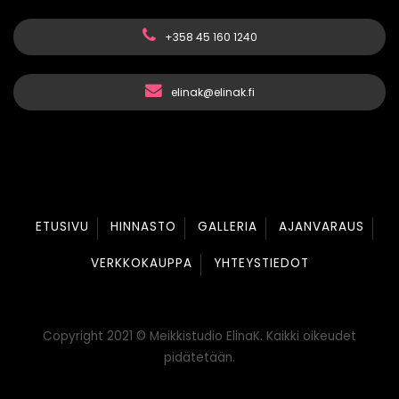
+358 45 160 1240
elinak@elinak.fi
ETUSIVU
HINNASTO
GALLERIA
AJANVARAUS
VERKKOKAUPPA
YHTEYSTIEDOT
Copyright 2021 © Meikkistudio ElinaK. Kaikki oikeudet
pidätetään.