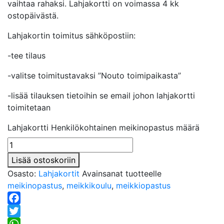
vaihtaa rahaksi. Lahjakortti on voimassa 4 kk
ostopäivästä.
Lahjakortin toimitus sähköpostiin:
-tee tilaus
-valitse toimitustavaksi ”Nouto toimipaikasta”
-lisää tilauksen tietoihin se email johon lahjakortti
toimitetaan
Lahjakortti Henkilökohtainen meikinopastus määrä
Lisää ostoskoriin
Osasto:
Lahjakortit
Avainsanat tuotteelle
meikinopastus
,
meikkikoulu
,
meikkiopastus
Facebook