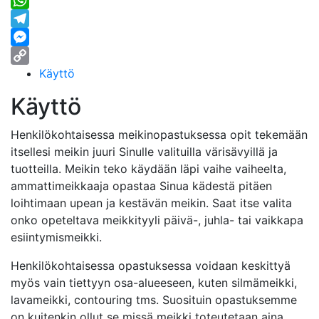
Twitter
WhatsApp
Telegram
Messenger
Käyttö
Copy
Link
Käyttö
Henkilökohtaisessa meikinopastuksessa opit tekemään
itsellesi meikin juuri Sinulle valituilla värisävyillä ja
tuotteilla. Meikin teko käydään läpi vaihe vaiheelta,
ammattimeikkaaja opastaa Sinua kädestä pitäen
loihtimaan upean ja kestävän meikin. Saat itse valita
onko opeteltava meikkityyli päivä-, juhla- tai vaikkapa
esiintymismeikki.
Henkilökohtaisessa opastuksessa voidaan keskittyä
myös vain tiettyyn osa-alueeseen, kuten silmämeikki,
lavameikki, contouring tms. Suosituin opastuksemme
on kuitenkin ollut se missä meikki toteutetaan aina