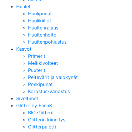
Huulet
Huulipunat
Huulikiillot
Huultenrajaus
Huultenhoito
Huultenpohjustus
Kasvot
Primerit
Meikkivoiteet
Puuterit
Peitevärit ja valokynät
Poskipunat
Korostus-varjostus
Siveltimet
Glitter by ElinaK
BIO Glitterit
Glitterin kiinnitys
Glitterpaletti