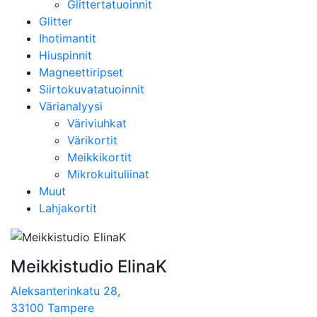
Glittertatuoinnit
Glitter
Ihotimantit
Hiuspinnit
Magneettiripset
Siirtokuvatatuoinnit
Värianalyysi
Väriviuhkat
Värikortit
Meikkikortit
Mikrokuituliinat
Muut
Lahjakortit
Meikkistudio ElinaK
Aleksanterinkatu 28,
33100 Tampere