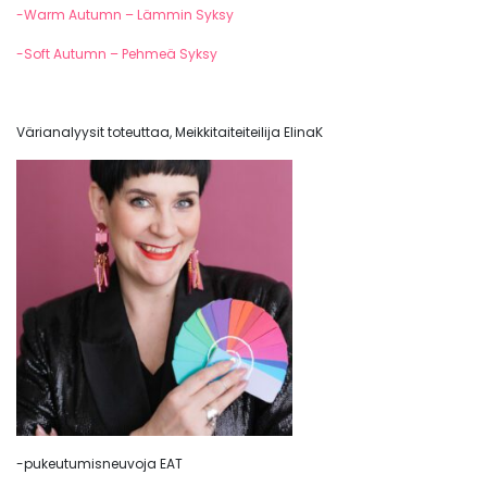
-Warm Autumn – Lämmin Syksy
-Soft Autumn – Pehmeä Syksy
Värianalyysit toteuttaa, Meikkitaiteiteilija ElinaK
-pukeutumisneuvoja EAT