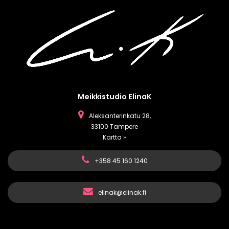
Meikkistudio ElinaK
Aleksanterinkatu 28,
33100 Tampere
Kartta »
+358 45 160 1240
elinak@elinak.fi