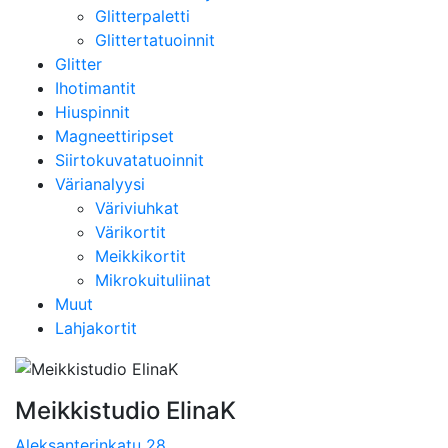
Glitterpaletti
Glittertatuoinnit
Glitter
Ihotimantit
Hiuspinnit
Magneettiripset
Siirtokuvatatuoinnit
Värianalyysi
Väriviuhkat
Värikortit
Meikkikortit
Mikrokuituliinat
Muut
Lahjakortit
Meikkistudio ElinaK
Aleksanterinkatu 28,