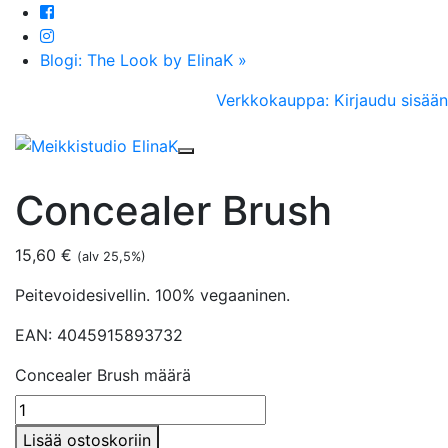
Blogi: The Look by ElinaK »
Verkkokauppa: Kirjaudu sisään
Toggle navigation
Concealer Brush
15,60
€
(alv 25,5%)
Peitevoidesivellin. 100% vegaaninen.
EAN: 4045915893732
Concealer Brush määrä
Lisää ostoskoriin