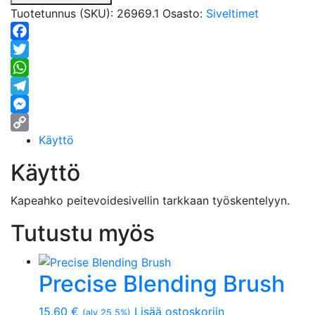
Tuotetunnus (SKU):
26969.1
Osasto:
Siveltimet
Facebook
Twitter
WhatsApp
Telegram
Messenger
Käyttö
Copy
Link
Käyttö
Kapeahko peitevoidesivellin tarkkaan työskentelyyn.
Tutustu myös
Precise Blending Brush
15,60
€
Lisää ostoskoriin
(alv 25,5%)