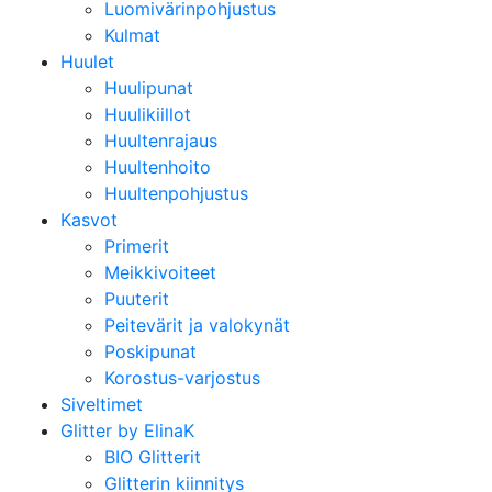
Luomivärinpohjustus
Kulmat
Huulet
Huulipunat
Huulikiillot
Huultenrajaus
Huultenhoito
Huultenpohjustus
Kasvot
Primerit
Meikkivoiteet
Puuterit
Peitevärit ja valokynät
Poskipunat
Korostus-varjostus
Siveltimet
Glitter by ElinaK
BIO Glitterit
Glitterin kiinnitys